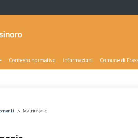
sinoro
e
Contesto normativo
Informazioni
Comune di Fras
omenti
>
Matrimonio