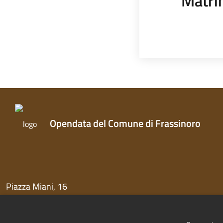
Matri
Opendata del Comune di Frassinoro
Piazza Miani, 16
41044 Frassinoro (MO)
Centralino 0536 971811