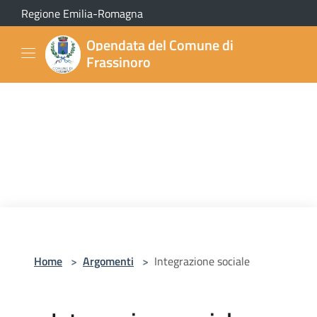
Salta al contenuto principale
Regione Emilia-Romagna
Opendata del Comune di
Frassinoro
Home
>
Argomenti
>
Integrazione sociale