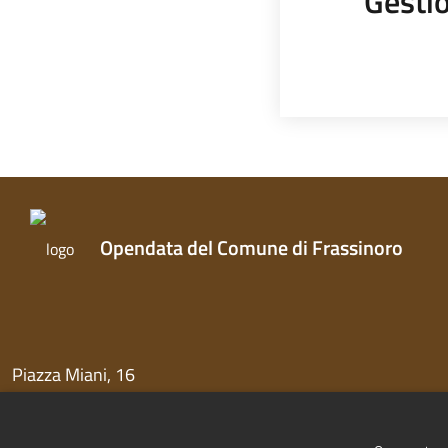
Gestio
Opendata del Comune di Frassinoro
Piazza Miani, 16
41044 Frassinoro (MO)
Centralino 0536 971811