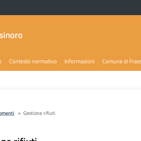
sinoro
e
Contesto normativo
Informazioni
Comune di Fras
omenti
>
Gestione rifiuti