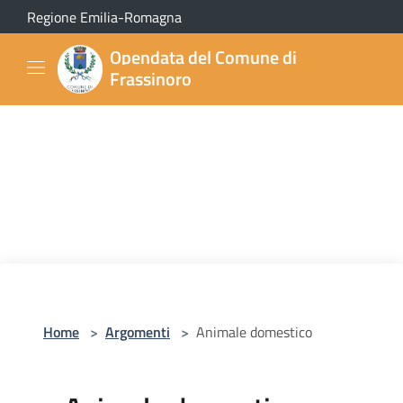
Salta al contenuto principale
Regione Emilia-Romagna
Opendata del Comune di
Frassinoro
Home
>
Argomenti
>
Animale domestico